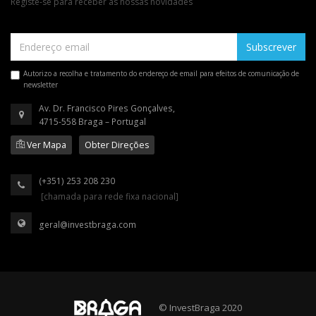
Registe-se para receber as nossas novidades
Subscrever
Autorizo a recolha e tratamento do endereço de email para efeitos de comunicação de
newsletter
Av. Dr. Francisco Pires Gonçalves,
4715-558 Braga – Portugal
Ver Mapa
Obter Direções
(+351) 253 208 230
[chamada para rede fixa nacional]
geral@investbraga.com
© InvestBraga 2020