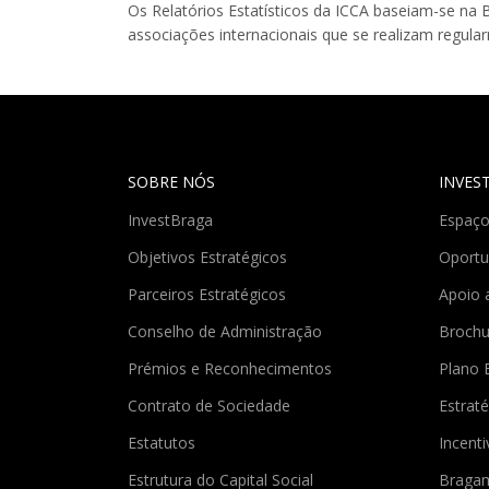
Os Relatórios Estatísticos da ICCA baseiam-se na
associações internacionais que se realizam regula
SOBRE NÓS
INVES
InvestBraga
Espaço
Objetivos Estratégicos
Oportu
Parceiros Estratégicos
Apoio 
Conselho de Administração
Brochu
Prémios e Reconhecimentos
Plano 
Contrato de Sociedade
Estraté
Estatutos
Incent
Estrutura do Capital Social
Braga