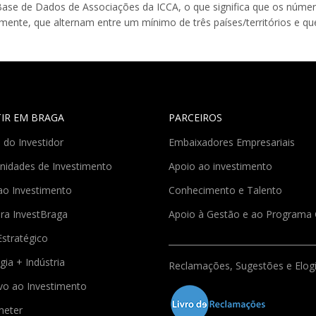
 Base de Dados de Associações da ICCA, o que significa que os núm
rmente, que alternam entre um mínimo de três países/territórios e qu
TIR EM BRAGA
PARCEIROS
 do Investidor
Embaixadores Empresariais
nidades de Investimento
Apoio ao investimento
ao Investimento
Conhecimento e Talento
ra InvestBraga
Apoio à Gestão e ao Program
Estratégico
gia + Indústria
Reclamações, Sugestões e Elog
ivo ao Investimento
meter