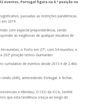
3 eventos. Portugal figura na 6.ª posição no
nificativo, passadas as restrições pandémicas.
e em 2019.
sumido com especial preponderância, sendo
ponder às exigências de qualquer iniciativa de
144 reuniões; o Porto em 27º, com 54 reuniões; e
na 292ª posição temos Guimarães.
ero cumulativo de eventos desde 2013 é de 2.460,
 Unido (449), antecedendo Portugal. A fechar,
presenciais e híbridas). O CEO da ICCA, Senthil
emos que esta tendência cresça ao longo do