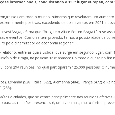
ções internacionais, conquistando o 153º lugar europeu, com 1
 congressos em todo o mundo, números que revelaram um aumento sig
xtremamente positivas, excedendo os dois eventos em 2021 e doz
da InvestBraga, afirma que “Braga e o Altice Forum Braga têm-se as
iras e eventos. Como se tem provado, temos a possibilidade de corres
iro polo dinamizador da economia regional”.
 relatório, entre as quais Lisboa, que surge em segundo lugar, com 
nicípio de Braga, na posição 164ª aparece Coimbra e quase no fim 
peu, com 294 reuniões, no qual participaram 125.000 pessoas. O núm
, Espanha (528), Itália (522), Alemanha (484), França (472) e Reino
 (233).
aíses e cidades, que se centra principalmente nas reuniões efetivas (
o para as reuniões presenciais é, uma vez mais, muito forte e prev