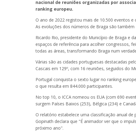
nacional de reuniões organizadas por associa
ranking europeu.
O ano de 2022 registou mais de 10.500 eventos e
As evoluções dos números de Braga são também e
Ricardo Rio, presidente do Município de Braga e 
espaços de referência para acolher congressos, fe
todas as áreas, transformando Braga num verdade
Várias são as cidades portuguesas destacadas pelo
Cascais em 129º, com 16 reuniões, seguidos do Mu
Portugal conquista o sexto lugar no ranking euro
o que resulta em 844.000 participantes.
No top 10, o ICCA nomeou os EUA (com 690 eventos)
surgem Países Baixos (253), Bélgica (234) e Canadá
O relatório estabelece uma classificação anual de p
Gopinath declara que "É animador ver que o impuls
próximo ano".