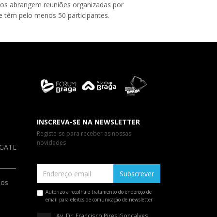
eros abrangem reuniões organizadas por
e têm pelo menos 50 participantes.
INSCREVA-SE NA NEWSLETTER
Registe-se para receber as nossas
novidades
a GATE
Subscrever
ios
Autorizo a recolha e tratamento do endereço de
email para efeitos de comunicação de newsletter
Av. Dr. Francisco Pires Gonçalves,