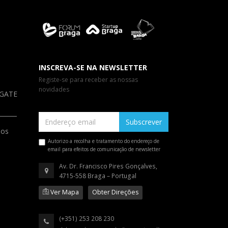
INSCREVA-SE NA NEWSLETTER
Registe-se para receber as nossas
novidades
a GATE
Subscrever
ios
Autorizo a recolha e tratamento do endereço de
email para efeitos de comunicação de newsletter
Av. Dr. Francisco Pires Gonçalves,
4715-558 Braga – Portugal
Ver Mapa
Obter Direções
(+351) 253 208 230