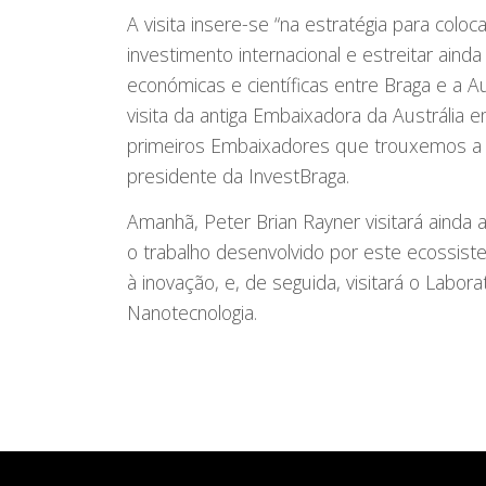
A visita insere-se “na estratégia para colo
investimento internacional e estreitar ain
económicas e científicas entre Braga e a Au
visita da antiga Embaixadora da Austrália 
primeiros Embaixadores que trouxemos a Bra
presidente da InvestBraga.
Amanhã, Peter Brian Rayner visitará ainda 
o trabalho desenvolvido por este ecossi
à inovação, e, de seguida, visitará o Labora
Nanotecnologia.