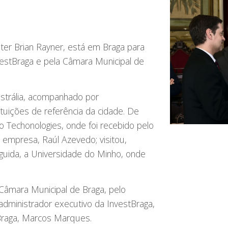
ter Brian Rayner, está em Braga para
vestBraga e pela Câmara Municipal de
ustrália, acompanhado por
ituições de referência da cidade. De
 Techonologies, onde foi recebido pelo
empresa, Raúl Azevedo; visitou,
guida, a Universidade do Minho, onde
 Câmara Municipal de Braga, pelo
 administrador executivo da InvestBraga,
tBraga, Marcos Marques.