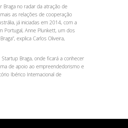
car Braga no radar da atração de
da mais as relações de cooperação
strália, já iniciadas em 2014, com a
em Portugal, Anne Plunkett, um dos
ga”, explica Carlos Oliveira,
a Startup Braga, onde ficará a conhecer
stema de apoio ao empreendedorismo e
tório Ibérico Internacional de