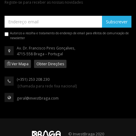
Registe-se para receber as nossas novidades
Subscrever
Autorizo a recolha e tratamento do endereço de email para efeitos de comunicação de
newsletter
Av. Dr. Francisco Pires Gonçalves,
4715-558 Braga – Portugal
Ver Mapa
Obter Direções
(+351) 253 208 230
[chamada para rede fixa nacional]
geral@investbraga.com
© InvestBraga 2020